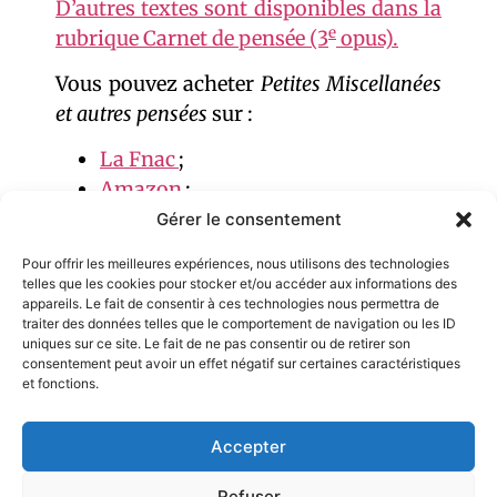
D’autres textes sont disponibles dans la
e
rubrique Carnet de pensée (3
opus).
Vous pouvez acheter
Petites Miscellanées
et autres pensées
sur :
La Fnac
;
Amazon
;
Cultura
;
Gérer le consentement
Decitre
;
Pour offrir les meilleures expériences, nous utilisons des technologies
Et dans toutes les librairies
telles que les cookies pour stocker et/ou accéder aux informations des
appareils. Le fait de consentir à ces technologies nous permettra de
indépendantes proches de chez
traiter des données telles que le comportement de navigation ou les ID
vous.
uniques sur ce site. Le fait de ne pas consentir ou de retirer son
consentement peut avoir un effet négatif sur certaines caractéristiques
et fonctions.
Membre Romanciers Nantais | SGDL
Accepter
Mentions légales
Politique de confidentialité
Refuser