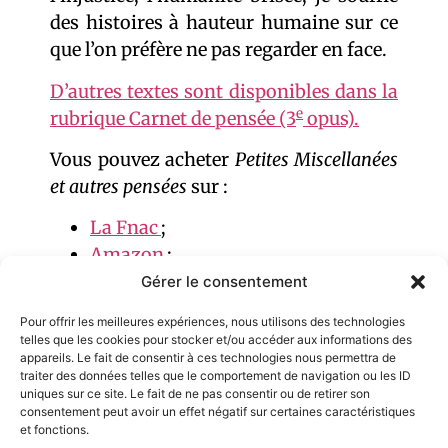
des histoires à hauteur humaine sur ce
que l’on préfère ne pas regarder en face.
D’autres textes sont disponibles dans la
e
rubrique Carnet de pensée (3
opus).
Vous pouvez acheter
Petites Miscellanées
et autres pensées
sur :
La Fnac
;
Amazon
;
Cultura
;
Gérer le consentement
Decitre
;
Pour offrir les meilleures expériences, nous utilisons des technologies
Et dans toutes les librairies
telles que les cookies pour stocker et/ou accéder aux informations des
appareils. Le fait de consentir à ces technologies nous permettra de
indépendantes proches de chez
traiter des données telles que le comportement de navigation ou les ID
vous.
uniques sur ce site. Le fait de ne pas consentir ou de retirer son
consentement peut avoir un effet négatif sur certaines caractéristiques
et fonctions.