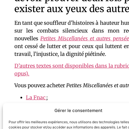
exister aux yeux des autre
En tant que souffleur d’histoires à hauteur h
sur les combats silencieux dans mon rec
nouvelles
Petites Miscellanées et autres pensée
ont cessé de lutter et pour ceux qui luttent 
travail, l’injustice, la dignité piétinée.
D’autres textes sont disponibles dans la rubri
opus).
Vous pouvez acheter
Petites Miscellanées et aut
La Fnac
;
Amazon
;
Gérer le consentement
Cultura
;
Decitre
;
Pour offrir les meilleures expériences, nous utilisons des technologies telle
cookies pour stocker et/ou accéder aux informations des appareils. Le fait 
Et dans toutes les librairies indépendant