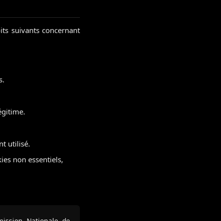
its suivants concernant
s.
égitime.
 utilisé.
ies non essentiels,
mission Nationale de