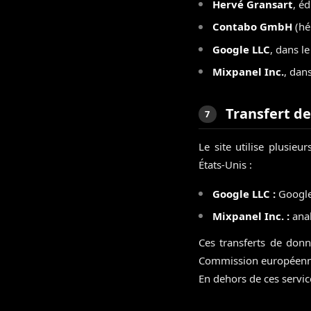
Hervé Gransart
, éd
Contabo GmbH
(hé
Google LLC
, dans l
Mixpanel Inc.
, dan
Transfert d
7
Le site utilise plusieu
États-Unis :
Google LLC :
Google 
Mixpanel Inc. :
anal
Ces transferts de don
Commission européenne 
En dehors de ces servic