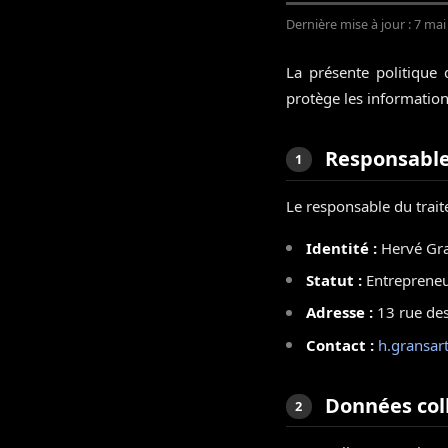
Dernière mise à jour : 7 ma
La présente politique 
protège les information
Responsable
1
Le responsable du trait
Identité :
Hervé Gra
Statut :
Entrepreneu
Adresse :
13 rue des
Contact :
h.gransar
Données col
2