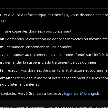
t à la loi « Informatique et Libertés », vous disposez des dro
es :
ir une copie des données vous concernant.
on :
demander la correction de données inexactes ou incomplète
on :
demander l’effacement de vos données.
:
vous opposer au traitement de vos données fondé sur l’intérêt l
n :
demander la suspension du traitement de vos données.
té :
recevoir vos données dans un format structuré et couramment
tement :
retirer à tout moment votre consentement pour les cook
té du traitement antérieur.
, contactez Hervé Gransart à l’adresse :
h.gransart@orange.fr
ement du droit d’introduire une réclamation auprès de la Com