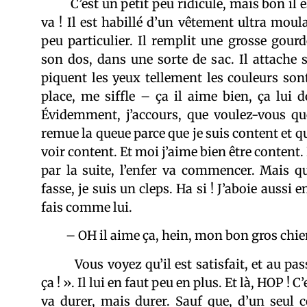
C’est un petit peu ridicule, mais bon il e
va ! Il est habillé d’un vêtement ultra moul
peu particulier. Il remplit une grosse gourd
son dos, dans une sorte de sac. Il attache
piquent les yeux tellement les couleurs sont
place, me siffle – ça il aime bien, ça lui 
Évidemment, j’accours, que voulez-vous que
remue la queue parce que je suis content et q
voir content. Et moi j’aime bien être content.
par la suite, l’enfer va commencer. Mais q
fasse, je suis un cleps. Ha si ! J’aboie aussi e
fais comme lui.
– OH il aime ça, hein, mon bon gros chien.
Vous voyez qu’il est satisfait, et au pass
ça ! ». Il lui en faut peu en plus. Et là, HOP ! C
va durer, mais durer. Sauf que, d’un seul c