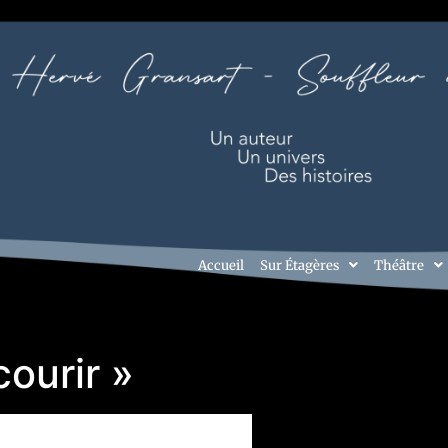
Accueil
Sur Étagères
Théâtre
courir »