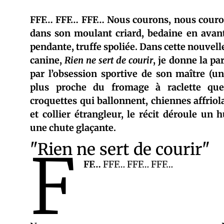
FFF… FFF… FFF… Nous courons, nous couron
dans son moulant criard, bedaine en avan
pendante, truffe spoliée. Dans cette nouvell
canine,
Rien ne sert de courir
, je donne la pa
par l’obsession sportive de son maître (
plus proche du fromage à raclette que 
croquettes qui ballonnent, chiennes affriol
et collier étrangleur, le récit déroule un
une chute glaçante.
F
"Rien ne sert de courir"
FF…
FFF… FFF… FFF…