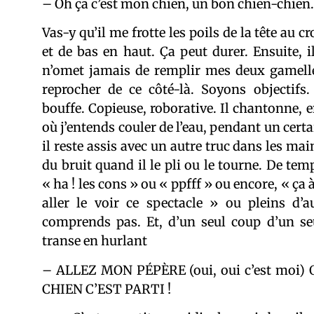
– Oh ça c’est mon chien, un bon chien-chien.
Vas-y qu’il me frotte les poils de la tête au 
et de bas en haut. Ça peut durer. Ensuite, il
n’omet jamais de remplir mes deux gamelles
reprocher de ce côté-là. Soyons objectifs.
bouffe. Copieuse, roborative. Il chantonne, 
où j’entends couler de l’eau, pendant un certa
il reste assis avec un autre truc dans les mai
du bruit quand il le pli ou le tourne. De temps
« ha ! les cons » ou « ppfff » ou encore, « ça à 
aller le voir ce spectacle » ou pleins d’
comprends pas. Et, d’un seul coup d’un seu
transe en hurlant
– ALLEZ MON PÉPÈRE (oui, oui c’est moi)
CHIEN C’EST PARTI !