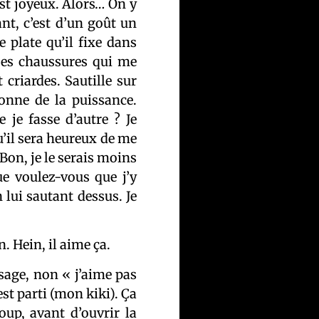
st joyeux. Alors… On y
ant, c’est d’un goût un
e plate qu’il fixe dans
 ses chaussures qui me
 criardes. Sautille sur
donne de la puissance.
 je fasse d’autre ? Je
u’il sera heureux de me
 Bon, je le serais moins
ue voulez-vous que j’y
n lui sautant dessus. Je
 Hein, il aime ça.
age, non « j’aime pas
’est parti (mon kiki). Ça
oup, avant d’ouvrir la