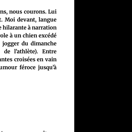
s, nous courons. Lui
t. Moi devant, langue
e hilarante à narration
role à un chien excédé
un jogger du dimanche
de l’athlète). Entre
antes croisées en vain
 humour féroce jusqu’à